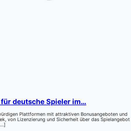
für deutsche Spieler im…
würdigen Plattformen mit attraktiven Bonusangeboten und
hek, von Lizenzierung und Sicherheit über das Spielangebot
[…]